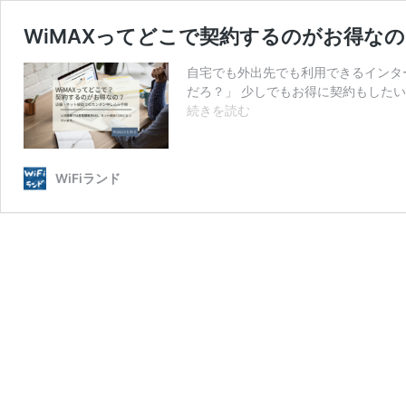
WiMAXってどこで契約するのがお得な
自宅でも外出先でも利用できるインター
だろ？」 少しでもお得に契約もしたい
WiMAX
続きを読む
っ
て
ど
WiFiランド
こ
で
契
約
す
る
の
が
お
得
な
の？