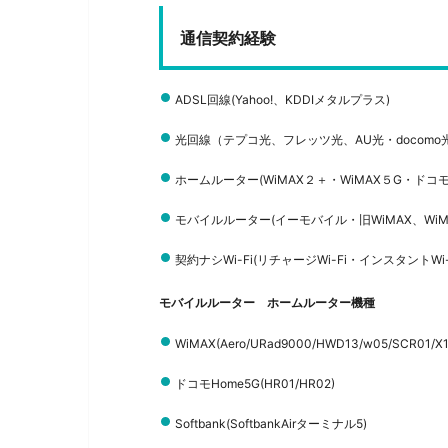
通信契約経験
ADSL回線(Yahoo!、KDDIメタルプラス)
光回線（テプコ光、
フレッツ光、
AU光・
docomo
ホームルーター(WiMAX２＋・WiMAX５G・ドコモho
モバイルルーター(イーモバイル・
旧WiMAX、
Wi
契約ナシWi-Fi(リチャージWi-Fi・インスタントWi-
モバイルルーター
ホームルーター機種
WiMAX(Aero/URad9000/HWD13/w05/SCR01/X11
ドコモHome5G(HR01/HR02)
Softbank(SoftbankAirターミナル5)