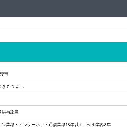
 秀吉
ゆき ひでよし
島県与論島
コン業界・インターネット通信業界18年以上、web業界8年