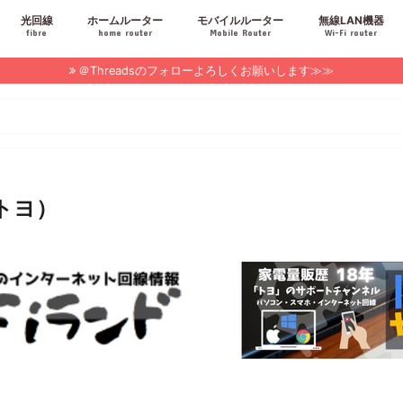
光回線
ホームルーター
モバイルルーター
無線LAN機器
fibre
home router
Mobile Router
Wi-Fi router
＠Threadsのフォローよろしくお願いします≫≫
トヨ）