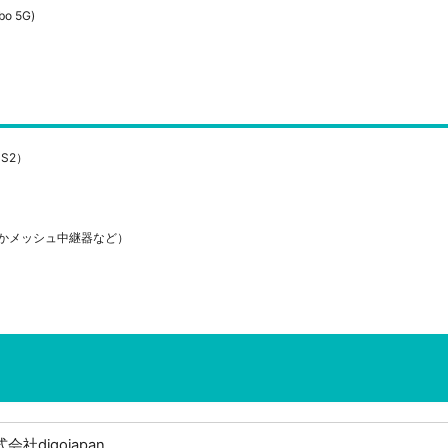
bo 5G)
HS2）
かメッシュ中継器など）
会社digojapan