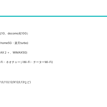
光1G、
docomo光10G）
me5G・楽天turbo)
MAX２＋、
WiMAX5G)
Fi・ネオチャージWi-Fi・チーターWi-Fi)
/L11/L12/X12/L13など)