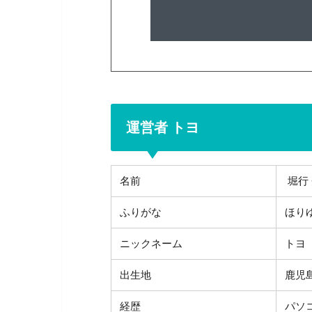
運営者 トヨ
名前
堀行
ふりがな
ほり
ニックネーム
トヨ
出生地
鹿児
経歴
パソ