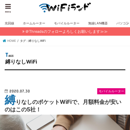
menu
光回線
ホームルーター
モバイルルーター
無線LAN機器
パソコン
＠Threadsのフォローよろしくお願いします≫≫
HOME
タグ : 縛りなしWiFi
縛りなしWiFi
2020.07.30
モバイルルーター
縛
りなしのポケットWiFiで、月額料金が安い
のはこの5社！