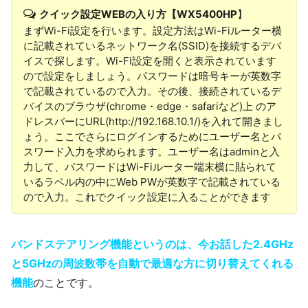
クイック設定WEBの入り方【WX5400HP
】
まずWi-Fi設定を行います。設定方法はWi-Fiルーター横
に記載されているネットワーク名(SSID)を接続するデバ
イスで探します。Wi-Fi設定を開くと表示されています
ので設定をしましょう。パスワードは暗号キーが英数字
で記載されているので入力。その後、接続されているデ
バイスのブラウザ(chrome・edge・safariなど)上 のア
ドレスバーにURL(http://192.168.10.1/)を入れて開きまし
ょう。ここでさらにログインするためにユーザー名とパ
スワード入力を求められます。ユーザー名はadminと入
力して、パスワードはWi-Fiルーター端末横に貼られて
いるラベル内の中にWeb PWが英数字で記載されている
ので入力。これでクイック設定に入ることができます
バンドステアリング機能というのは、今お話した2.4GHz
と5GHzの周波数帯を自動で最適な方に切り替えてくれる
機能
のことです。