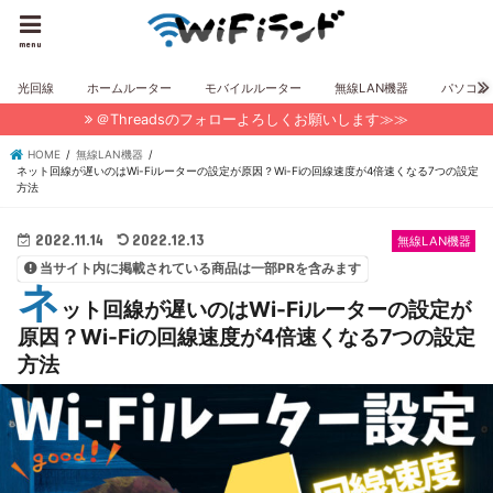
menu
光回線
ホームルーター
モバイルルーター
無線LAN機器
パソコン
＠Threadsのフォローよろしくお願いします≫≫
HOME
無線LAN機器
ネット回線が遅いのはWi-Fiルーターの設定が原因？Wi-Fiの回線速度が4倍速くなる7つの設定
方法
2022.11.14
2022.12.13
無線LAN機器
当サイト内に掲載されている商品は一部PRを含みます
ネ
ット回線が遅いのはWi-Fiルーターの設定が
原因？Wi-Fiの回線速度が4倍速くなる7つの設定
方法