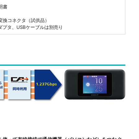
明書
eC変換コネクタ（試供品）
アダプタ、USBケーブルは別売り