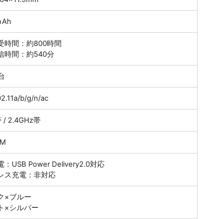
ｍAh
受時間：約800時間
信時間：約540分
台
2.11a/b/g/n/ac
 / 2.4GHz帯
IM
USB Power Delivery2.0対応
レス充電：非対応
ク×ブルー
ト×シルバー