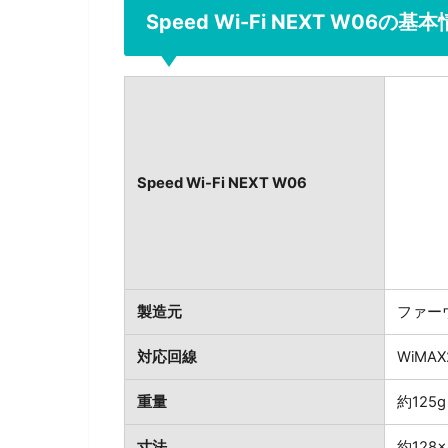
Speed Wi-Fi NEXT W06の基
Speed Wi-Fi NEXT W06
製造元
ファー
対応回線
WiMAX2
重量
約125g
寸法
約128×