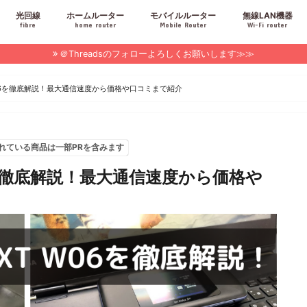
光回線
ホームルーター
モバイルルーター
無線LAN機器
fibre
home router
Mobile Router
Wi-Fi router
＠Threadsのフォローよろしくお願いします≫≫
XT W06を徹底解説！最大通信速度から価格や口コミまで紹介
れている商品は一部PRを含みます
 W06を徹底解説！最大通信速度から価格や