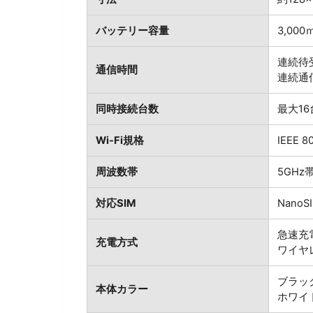
バッテリー容量
3,000
連続待
通信時間
連続通
同時接続台数
最大16
Wi-Fi規格
IEEE 80
周波数帯
5GHz帯
対応SIM
NanoS
急速充電：
充電方式
ワイヤ
ブラッ
本体カラー
ホワイ