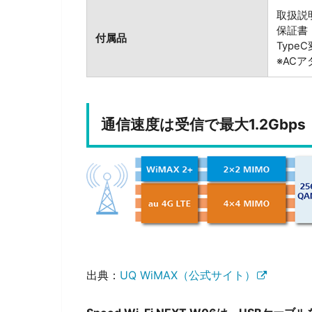
取扱説
保証書
付属品
Typ
※AC
通信速度は受信で最大1.2Gbps
出典：
UQ WiMAX（公式サイト）