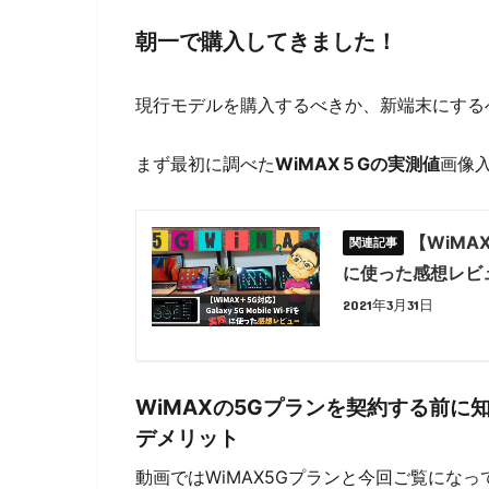
朝一で購入してきました！
現行モデルを購入するべきか、新端末にする
まず最初に調べた
WiMAX５Gの実測値
画像
【WiMAX＋
に使った感想レビ
2021年3月31日
WiMAXの5Gプランを契約する前
デメリット
動画ではWiMAX5Gプランと今回ご覧にな