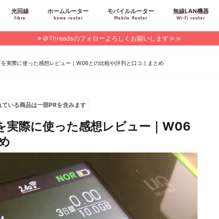
光回線
ホームルーター
モバイルルーター
無線LAN機器
fibre
home router
Mobile Router
Wi-Fi router
＠Threadsのフォローよろしくお願いします≫≫
06」を実際に使った感想レビュー｜W06との比較や評判と口コミまとめ
れている商品は一部PRを含みます
6」を実際に使った感想レビュー｜W06
め