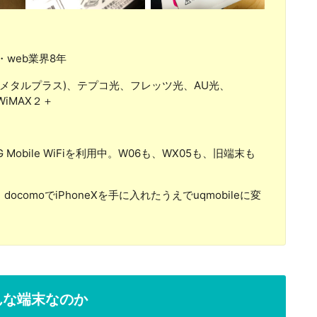
・web業界8年
DDIメタルプラス)、テプコ光、フレッツ光、AU光、
WiMAX２＋
 5G Mobile WiFiを利用中。W06も、WX05も、旧端末も
omoでiPhoneXを手に入れたうえでuqmobileに変
はどんな端末なのか