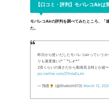
【口コミ・評判】モバレコAirは
モバレコAirの評判を調べてみたところ、
た。
昨日から使いだしたモバレコairっていうホ
りも速度速い(*ˊ˘ˋ*)｡♪:*°
2倍くらいの速さだから動画見る時とか超〜快
pic.twitter.com/Z1InIaEsJm
— 翔君🌻 (@Shokichi513)
March 12, 202