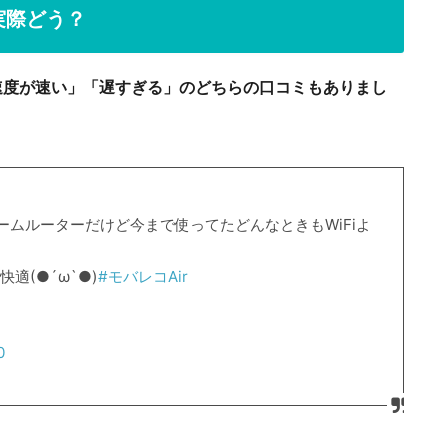
実際どう？
「速度が速い」「遅すぎる」のどちらの口コミもありまし
ームルーターだけど今まで使ってたどんなときもWiFiよ
適(●´ω`●)
#モバレコAir
0