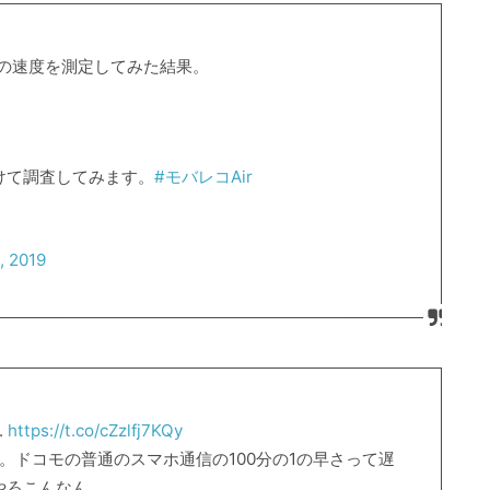
rの速度を測定してみた結果。
けて調査してみます。
#モバレコAir
, 2019
.
https://t.co/cZzlfj7KQy
ミすぎる。ドコモの普通のスマホ通信の100分の1の早さって遅
やろこんなん