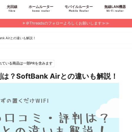
光回線
ホームルーター
モバイルルーター
無線LAN機器
fibre
home router
Mobile Router
Wi-Fi router
＠Threadsのフォローよろしくお願いします≫≫
ank Airとの違いも解説！
れている商品は一部PRを含みます
？SoftBank Airとの違いも解説！